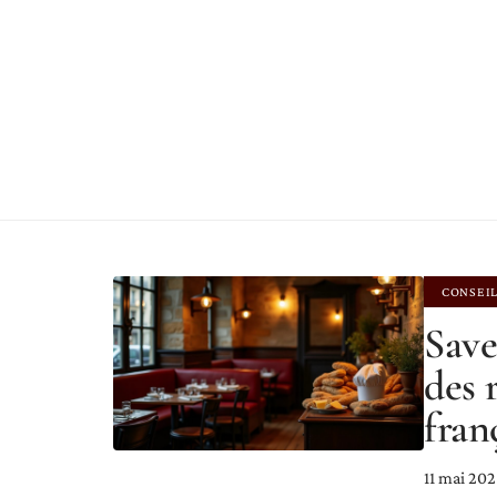
CONSEI
Save
des 
fran
11 mai 20