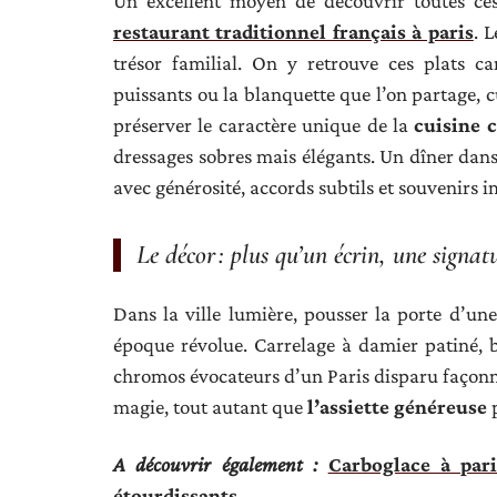
Un excellent moyen de découvrir toutes ces
restaurant traditionnel français à paris
. 
trésor familial. On y retrouve ces plats c
puissants ou la blanquette que l’on partage, c
préserver le caractère unique de la
cuisine 
dressages sobres mais élégants. Un dîner dan
avec générosité, accords subtils et souvenirs i
Le décor : plus qu’un écrin, une signat
Dans la ville lumière, pousser la porte d’un
époque révolue. Carrelage à damier patiné, b
chromos évocateurs d’un Paris disparu façonn
magie, tout autant que
l’assiette généreuse
p
A découvrir également :
Carboglace à pari
étourdissants