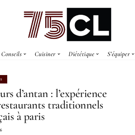
Conseils
Cuisiner
Diététique
S’équiper
LS
urs d’antan : l’expérience
restaurants traditionnels
çais à paris
26