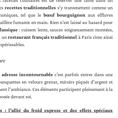
 facettes culinaires est de réserver une table dans un
Les
recettes traditionnelles
s’y transmettent comme un
anoniques, tel que le
bœuf bourguignon
aux effluves
uillère fumante en main. Rien n’est laissé au hasard pour
classique
: cuisson lente, sauces soigneusement montées,
s un
restaurant français traditionnel
à Paris rime ainsi
mpérissables.
ure
e
adresse incontournable
c’est parfois entrer dans une
anquettes en velours grenat, miroirs piqués d’argent et
ent l’ambiance. Ces éléments participent pleinement à la
osée devant soi.
s : l’allié du froid express et des effets spéciaux