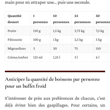
main pour en attraper une… puis une seconde.
Quantité
1
10
25
50
dessert
personne
personnes
personnes
personn
Fruits
150 g
1,5 kg
3,75 kg
7,5 kg
Pâtisserie
100 g
1 kg
2,5 kg
5 kg
Mignardises
3
30
75
150
Crème/sorbet
125 ml
1,25 l
3 l
6 l
Anticiper la quantité de boissons par personne
pour un buffet froid
S’intéresser de près aux préférences de chacun, c’est
déjà éviter bien des gaspillages. Pour certains, un