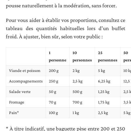
pousse naturellement à la modération, sans forcer.
Pour vous aider à établir vos proportions, consultez ce
tableau des quantités habituelles lors d’un buffet
froid. À ajuster, bien sûr, selon votre public :
1
10
25
50
personne
personnes
personnes
per
Viande et poisson
200 g
2 kg
5 kg
10 k
Accompagnements
250 g
2,5 kg
6,25 kg
12,5
Salade verte
50 g
500 g
1,25 kg
2,5 
Fromage
70 g
700 g
1,75 kg
3,5 
Pain*
100 g
1 kg
2,5 kg
5 kg
* À titre indicatif, une baguette pèse entre 200 et 250