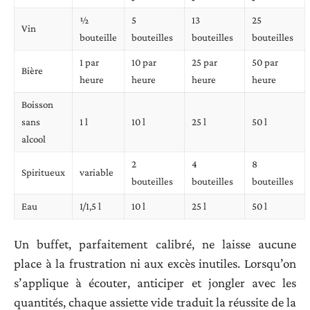
½
5
13
25
Vin
bouteille
bouteilles
bouteilles
bouteilles
1 par
10 par
25 par
50 par
Bière
heure
heure
heure
heure
Boisson
sans
1 l
10 l
25 l
50 l
alcool
2
4
8
Spiritueux
variable
bouteilles
bouteilles
bouteilles
Eau
1/1,5 l
10 l
25 l
50 l
Un buffet, parfaitement calibré, ne laisse aucune
place à la frustration ni aux excès inutiles. Lorsqu’on
s’applique à écouter, anticiper et jongler avec les
quantités, chaque assiette vide traduit la réussite de la