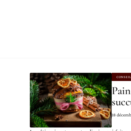
CONSEI
Pain
succ
18 décemb