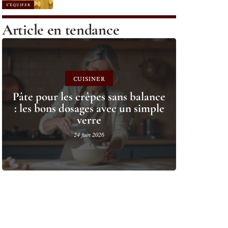
S'ÉQUIPER
Article en tendance
CUISINER
Pâte pour les crêpes sans balance
: les bons dosages avec un simple
verre
24 juin 2026