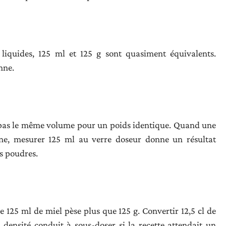
 liquides, 125 ml et 125 g sont quasiment équivalents.
nne.
nt pas le même volume pour un poids identique. Quand une
ine, mesurer 125 ml au verre doseur donne un résultat
es poudres.
 125 ml de miel pèse plus que 125 g. Convertir 12,5 cl de
densité conduit à sous-doser si la recette attendait un