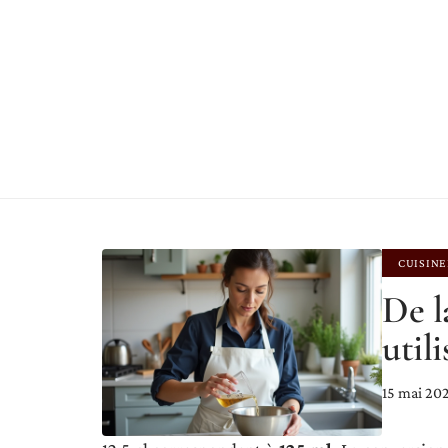
CUISINE
De l
util
15 mai 20