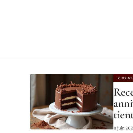
CUISINE
Rece
anni
tien
11 juin 20